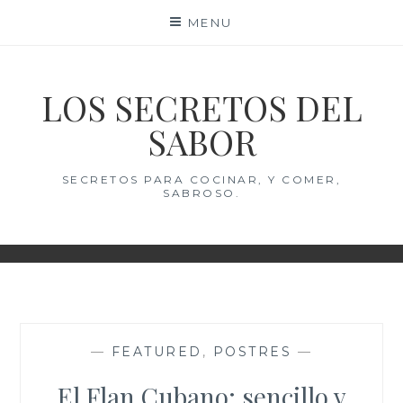
Skip
MENU
to
content
LOS SECRETOS DEL
SABOR
SECRETOS PARA COCINAR, Y COMER,
SABROSO.
—
FEATURED
,
POSTRES
—
El Flan Cubano: sencillo y