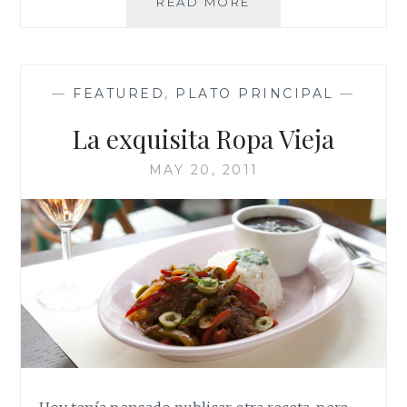
PASTELÓN
READ MORE
DE
CARNE:
SENCILLO
Y
—
FEATURED
,
PLATO PRINCIPAL
—
NUTRITIVO.
La exquisita Ropa Vieja
MAY 20, 2011