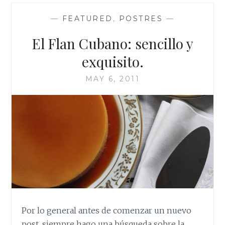
CHUPARSE
LOS
—
FEATURED
,
POSTRES
—
DEDOS
El Flan Cubano: sencillo y
exquisito.
MAY 6, 2011
Por lo general antes de comenzar un nuevo
post, siempre hago una búsqueda sobre la