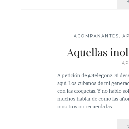
—
ACOMPAÑANTES
,
A
Aquellas ino
AP
A petición de @telegonz. Si des
aqui. Los cubanos de mi generac
con las croquetas. Y no hablo so
muchos hablar de como las añora
nosotros no recuerda las…