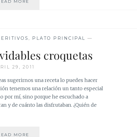
HUMMUS
READ MORE
O
CREMA
DE
GARBANZOS
CASERO
PERITIVOS
,
PLATO PRINCIPAL
—
lvidables croquetas
RIL 29, 2011
eas sugerirnos una receta lo puedes hacer
ión tenemos una relación un tanto especial
lo por mí, sino porque he escuchado a
n y de cuánto las disfrutaban. ¿Quién de
AQUELLAS
READ MORE