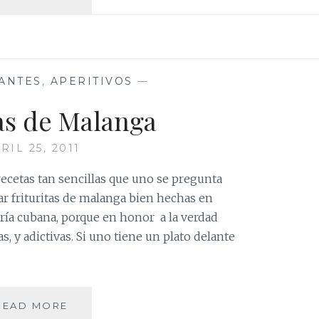
INOLVIDABLES
CROQUETAS
ANTES
,
APERITIVOS
—
tas de Malanga
RIL 25, 2011
recetas tan sencillas que uno se pregunta
rar frituritas de malanga bien hechas en
ería cubana, porque en honor a la verdad
s, y adictivas. Si uno tiene un plato delante
FRITURITAS
READ MORE