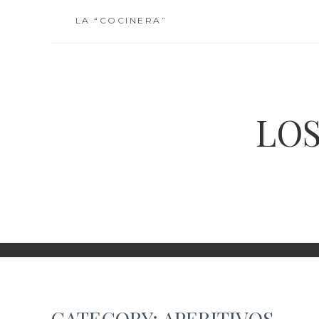
Skip
LA “COCINERA”
to
content
LOS
CATEGORY:
APERITIVOS