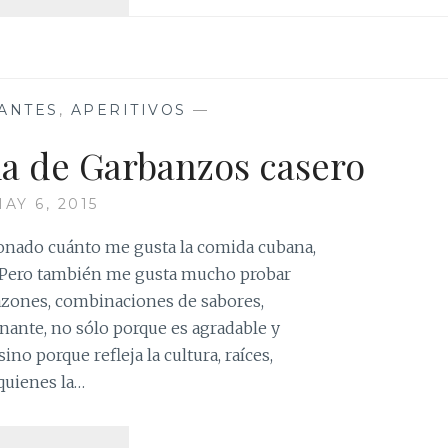
DE
POLLO
PARA
ALEGRAR
EL
ANTES
,
APERITIVOS
—
ALMA
 de Garbanzos casero
AY 6, 2015
nado cuánto me gusta la comida cubana,
a. Pero también me gusta mucho probar
sazones, combinaciones de sabores,
nante, no sólo porque es agradable y
sino porque refleja la cultura, raíces,
quienes la…