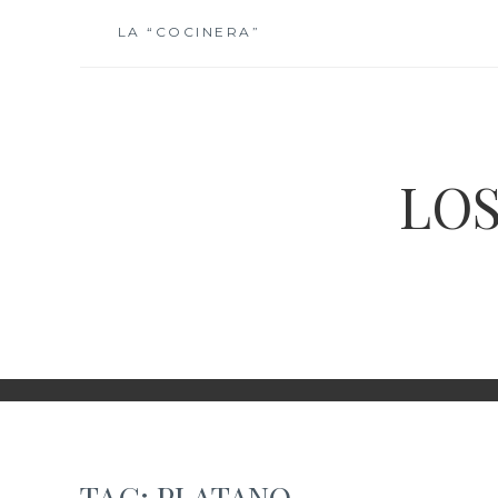
Skip
LA “COCINERA”
to
content
LOS
TAG:
PLATANO