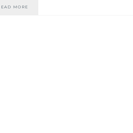
PASTELÓN
READ MORE
DE
CARNE:
SENCILLO
Y
NUTRITIVO.