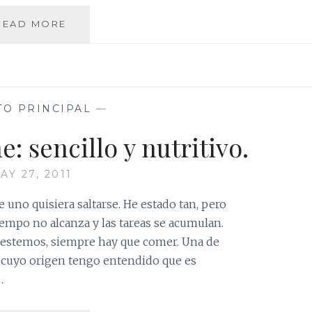
FUFÚ
READ MORE
DE
PLÁTANO
VERDE:
UN
CLÁSICO
TO PRINCIPAL
—
DE
NUESTRA
: sencillo y nutritivo.
COCINA
AY 27, 2011
 uno quisiera saltarse. He estado tan, pero
iempo no alcanza y las tareas se acumulan.
estemos, siempre hay que comer. Una de
, cuyo origen tengo entendido que es
…