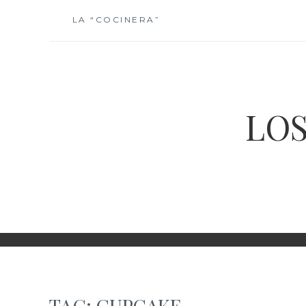
Skip
LA “COCINERA”
to
content
LOS
TAG:
CUPCAKE