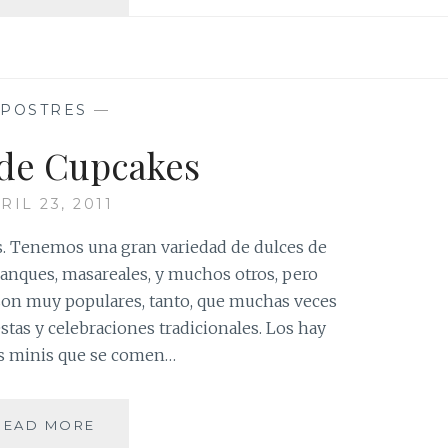
DE
MILKY
WAY
PARA
VESTIR
—
POSTRES
—
CUPCAKES
de Cupcakes
RIL 23, 2011
s. Tenemos una gran variedad de dulces de
 panques, masareales, y muchos otros, pero
son muy populares, tanto, que muchas veces
estas y celebraciones tradicionales. Los hay
os minis que se comen…
TARDE
READ MORE
DE