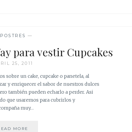
—
POSTRES
—
ay para vestir Cupcakes
RIL 25, 2011
 sobre un cake, cupcake o panetela, al
lzar y enriquecer el sabor de nuestros dulces
pero también pueden echarlo a perder. Asi
o que usaremos para cubrirlos y
g acompaña muy…
CREMA
READ MORE